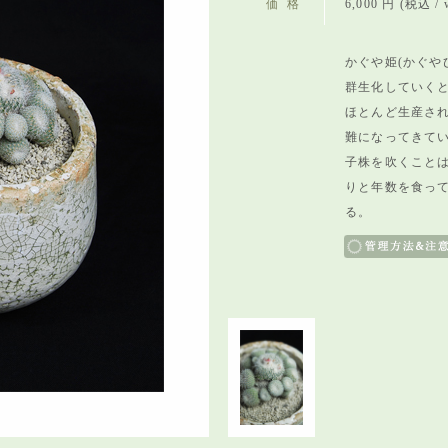
価格
6,000 円 (税込 / w
かぐや姫(かぐや
群生化していく
ほとんど生産さ
難になってきて
子株を吹くこと
りと年数を食っ
る。