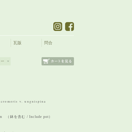
瓦版
問合
icromeris v. ungnispina
 mm （鉢を含む / Include pot）