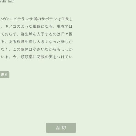
ith tax)
ひめ):エピテランサ属のサボテンは生長し
と、
キノコのような風貌になる。現在では
れておらず、
群生球を入手するのは日々困
いる。
ある程度生長し大きくなった株しか
はなく、
この個体は小さいながらもしっか
ている。今、
頭頂部に花後の実をつけてい