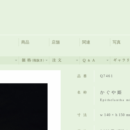
商品
店舗
関連
写真
品番
Q7461
かぐや姫
名称
Epithelantha m
寸法
w 140 × h 150