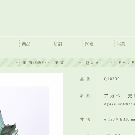
商品
店舗
関連
写真
品番
Q10339
アガベ 兜
名称
Agave isthmens
寸法
w 190 × h 330 