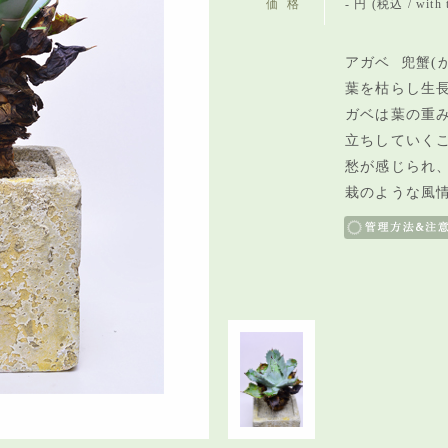
価格
- 円 (税込 / with 
アガベ 兜蟹(
葉を枯らし生
ガベは葉の重
立ちしていく
愁が感じられ
栽のような風