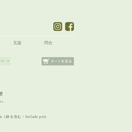
瓦版
問合
蟹
is
mm（鉢を含む / Include pot)