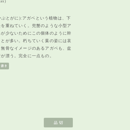
tax)
かぶとがに):アガベという植物は、下
長を重ねていく。兜蟹のような小型ア
みが少ないためにこの個体のように幹
ことが多い。朽ちていく葉の姿には哀
、無骨なイメージのあるアガベも、盆
情が漂う。完全に一点もの。