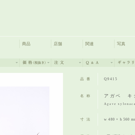
商品
店舗
関連
写真
品番
Q9415
アガベ キ
名称
Agave xylonac
寸法
w 480 × h 560 