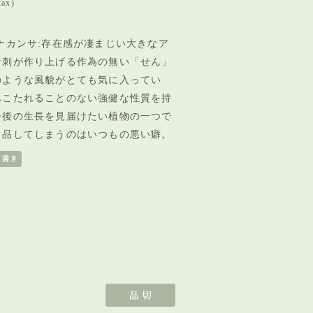
tax)
ナカンサ:存在感が凄まじい大きなア
な刺が作り上げる作為の無い「
せん」
のような風貌がとても気に入ってい
へこたれることのない強健な性質を持
今後の生長を見届けたい植物の一つで
出品してしまうのはいつもの悪い癖。