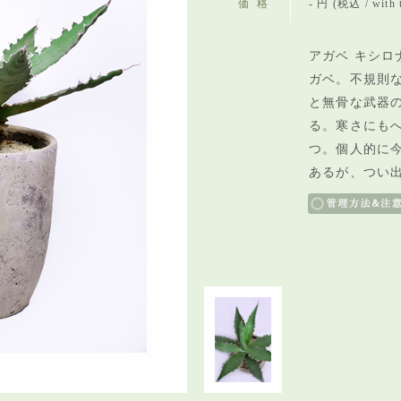
価格
- 円 (税込 / with 
アガベ キシロ
ガベ。
不規則
と
無骨な武器
る。寒さにも
つ。個人的に
あるが、つい