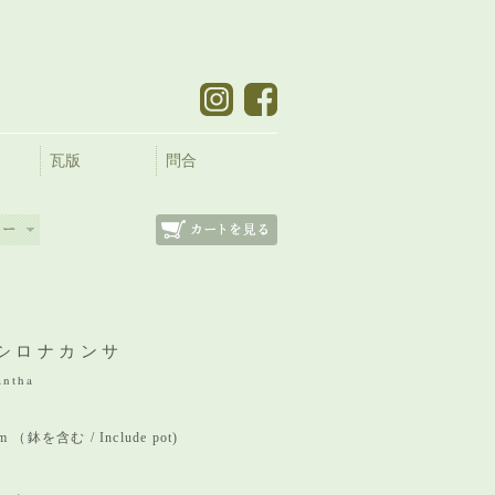
瓦版
問合
シロナカンサ
antha
mm （鉢を含む / Include pot)