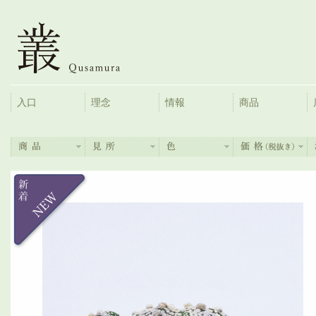
入口
理念
情報
商品