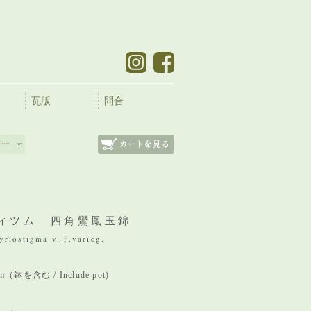
瓦版
問合
ィツム 四角鸞鳳玉錦
riostigma v. f.varieg.
mm（鉢を含む / Include pot)