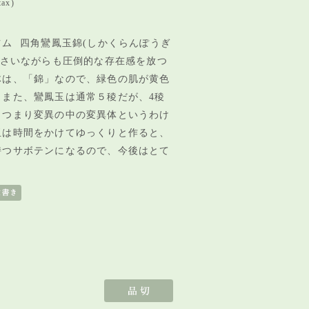
tax)
ム 四角鸞鳳玉錦(しかくらんぽうぎ
小さいながらも圧倒的な存在感を放つ
体は、「錦」なので、緑色の肌が黄色
。また、鸞鳳玉は通常５稜だが、4稜
。つまり変異の中の変異体というわけ
玉は時間をかけてゆっくりと作ると、
持つサボテンになるので、今後はとて