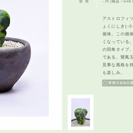
価格
- 円 (税込 / with 
アストロフィツ
ょくにしき):
個体。この個
くなっている
の四角タイプ
である。鸞鳳
見事な風格を
も楽しみ。