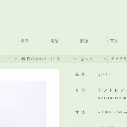
商品
店舗
関連
写真
品番
Q10118
アストロフ
名称
Astrophytum my
寸法
w 130 × h 160 