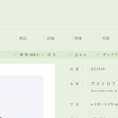
商品
店舗
関連
写真
品番
QT2866
アストロフ
名称
Astrophytum my
寸法
w 230 × h 270