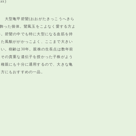
tax)
ム 大型亀甲碧鸞(おおがたきっこうへきら
飾った個体。
鸞鳳玉をこよなく愛する方よ
の。
碧鸞の中でも特に大型になる血筋を持
した風貌ががかっこよく、
ここまで大きい
い。樹齢は30年。
親株の生長点は数年前
、
その貴重な遺伝子を授かった子株がよう
。
種親にも十分に通用するので、
大きな亀
い方にもおすすめの一品。