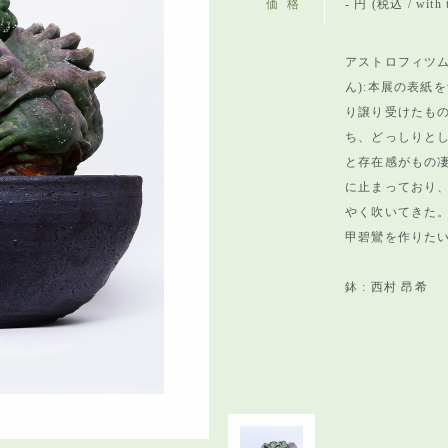
価格
- 円 (税込 / with 
アストロフィツ
ん):
本展の表紙を
り譲り受けたも
ち、
どっしりと
と存在感がもの凄
に止まっており
やく吹いてきた
甲碧鸞を作りた
鉢 : 西村 昂希