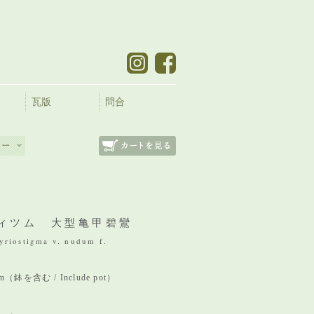
瓦版
問合
ィツム 大型亀甲碧鸞
riostigma v. nudum f.
 mm（鉢を含む / Include pot）