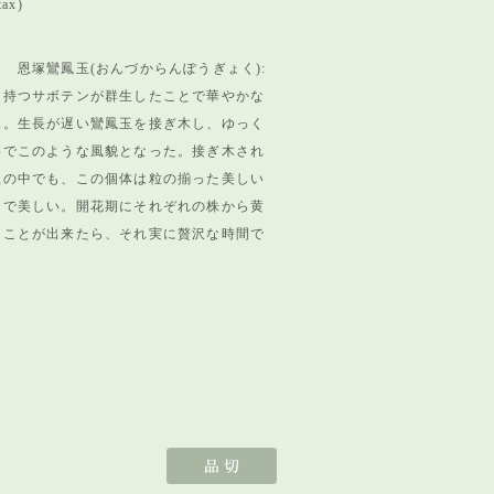
tax)
 恩塚鸞鳳玉(おんづからんぽうぎょく):
を持つサボテンが群生したことで華やかな
体。生長が遅い鸞鳳玉を接ぎ木し、ゆっく
事でこのような風貌とな
った。接ぎ木され
玉の中でも、この個体は粒の揃った美しい
うで美しい。開花期にそれぞれの株から黄
ることが出来たら、それ実に贅沢な時間で