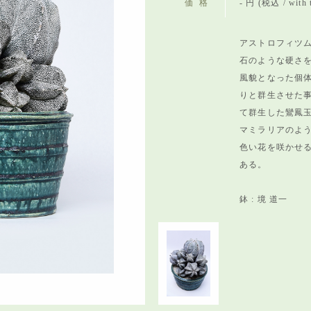
価格
- 円 (税込 / with 
アストロフィツム
石のような硬さ
風貌となった個
りと群生させた
て群生した鸞鳳
マミラリアのよ
色い花を咲かせ
ある。
鉢 : 境 道一