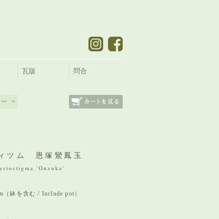
瓦版
問合
ィツム 恩塚鸞鳳玉
riostigma 'Onzuka'
 mm（鉢を含む / Include pot）