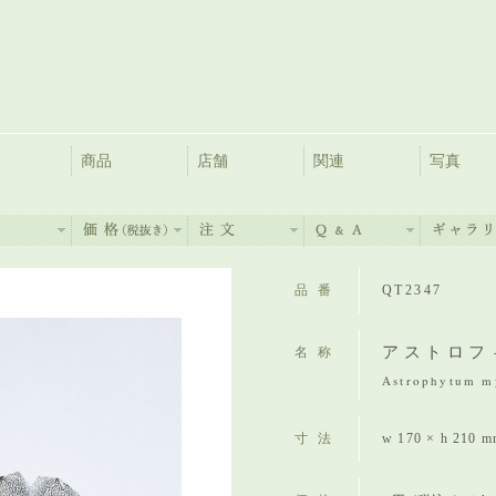
商品
店舗
関連
写真
品番
QT2347
アストロフ
名称
Astrophytum my
寸法
w 170 × h 210