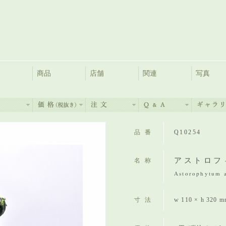
商品
店舗
関連
写真
品番
Q10254
アストロフ
名称
Astorophytum as
寸法
w 110 × h 320 