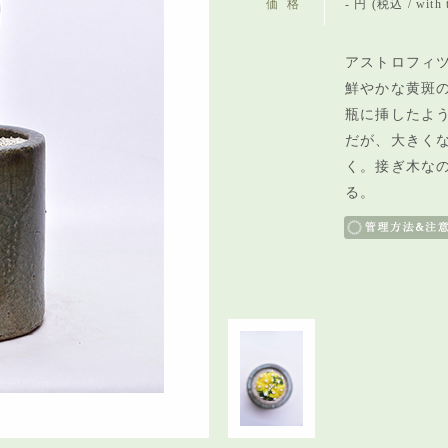
価格
- 円 (税込 / with 
アストロフィツ
鮮やかな黄斑
瓶に挿したよ
だが、大きく
く。接ぎ木な
る。