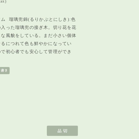
tax)
ム 瑠璃兜錦(るりかぶとにしき):
色
の入った瑠璃兜の接ぎ木。
切り花を花
うな風貌をしている。まだ小さい個体
なるにつれて色も鮮やかになってい
ので初心者でも安心して管理ができ