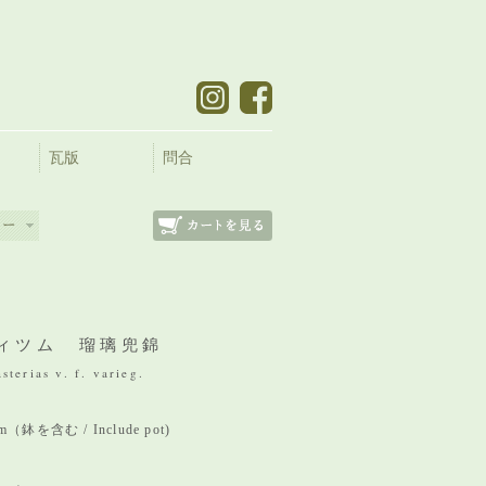
瓦版
問合
ィツム 瑠璃兜錦
terias v. f. varieg.
mm（鉢を含む / Include pot)