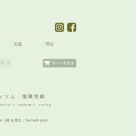
瓦版
問合
ィツム 瑠璃兜錦
terias v. nudum f. varieg.
mm（鉢を含む / Include pot)