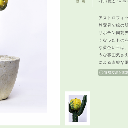
価格
- 円 (税込 / with 
アストロフィツ
然変異で緑の
サボテン園芸
くなったもの
な黄色い玉は
うな雰囲気さ
による奇妙な