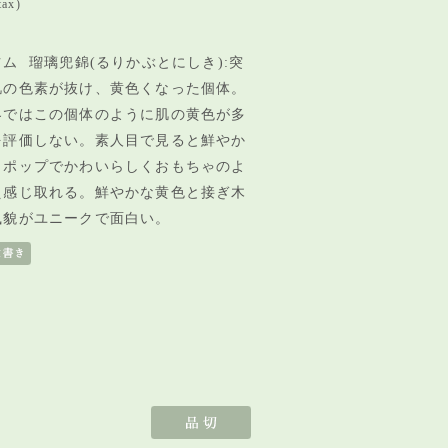
tax)
ム 瑠璃兜錦(るりかぶとにしき):突
肌の色素が抜け、黄色くなった個体。
界ではこの個体のように肌の黄色が多
を評価しない。素人目で見ると鮮やか
、ポップでかわいらしくおもちゃのよ
え感じ取れる。鮮やかな黄色と接ぎ木
風貌がユニークで面白い。