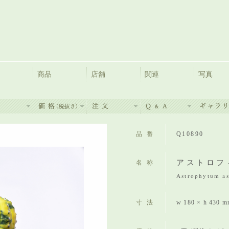
商品
店舗
関連
写真
品番
Q10890
アストロフ
名称
Astrophytum as
寸法
w 180 × h 430 