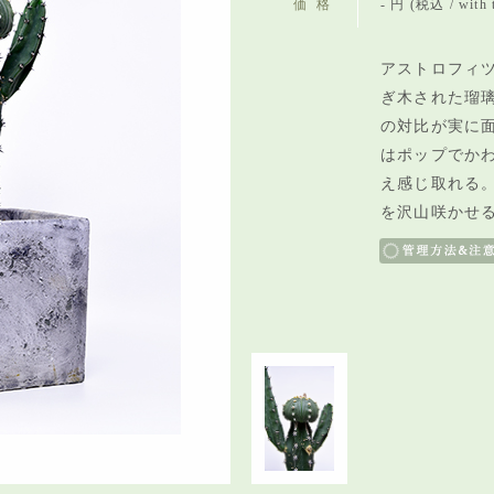
価格
- 円 (税込 / with 
アストロフィツ
ぎ木された瑠
の対比が実に
はポップでか
え感じ取れる
を沢山咲かせ