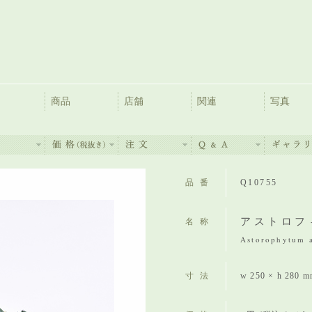
商品
店舗
関連
写真
品番
Q10755
アストロフ
名称
Astorophytum a
寸法
w 250 × h 280