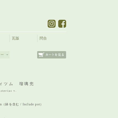
瓦版
問合
ィツム 瑠璃兜
sterias v.
 mm（鉢を含む / Include pot）