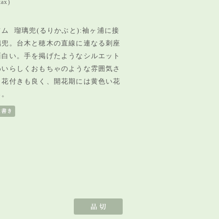
tax)
ム 瑠璃兜(るりかぶと):袖ヶ浦に接
璃兜。台木と穂木の直線に連なる刺座
面白い。手を掲げたようなシルエット
わいらしくおもちゃのような雰囲気さ
。花付きも良く、開花期には黄色い花
る。