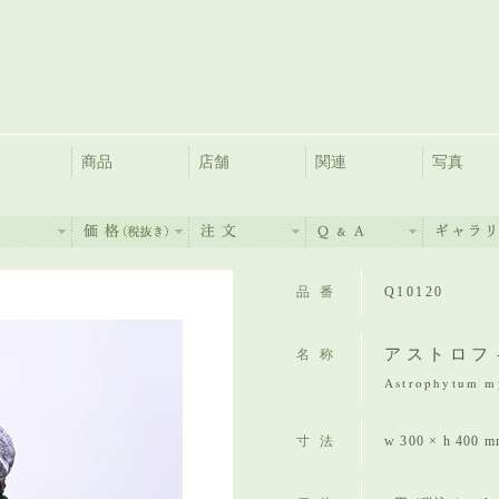
商品
店舗
関連
写真
品番
Q10120
アストロフ
名称
Astrophytum my
寸法
w 300 × h 400 