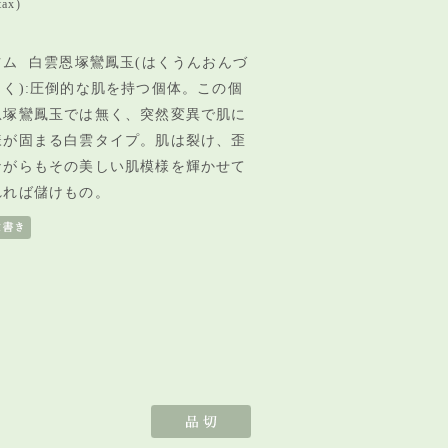
tax)
ム 白雲恩塚鸞鳳玉(はくうんおんづ
く):圧倒的な肌を持つ個体。この個
恩塚鸞鳳玉では無く、突然変異で
肌に
様が固まる白雲タイプ。肌は裂け、歪
ながらもその美しい肌模様を輝かせて
れれば儲けもの。