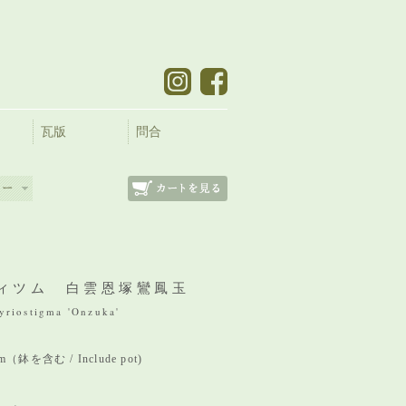
瓦版
問合
ィツム 白雲恩塚鸞鳳玉
riostigma 'Onzuka'
mm（鉢を含む / Include pot)