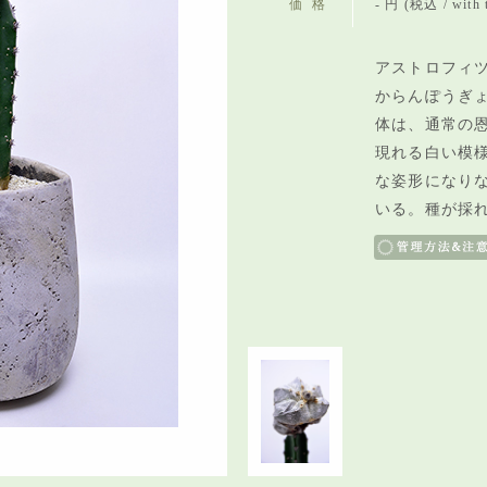
価格
- 円 (税込 / with 
アストロフィツ
からんぽうぎょ
体は、通常の
現れる白い模
な姿形になり
いる。種が採