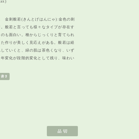
tax)
 金刺般若(きんとげはんにゃ):金色の刺
若。般若と言っても様々なタイプが存在す
るのも面白い。種からじっくりと育てられ
した作りが美しく見応えがある。般若は経
化していくと、緑の肌は茶色くなり、いず
経年変化が段階的変化として残り、味わい
。