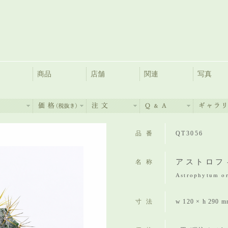
商品
店舗
関連
写真
品番
QT3056
アストロフ
名称
Astrophytum or
寸法
w 120 × h 290