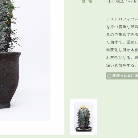
価格
- 円 (税込 / with 
アストロフィツム
を持つ貴重な般
るので集めてみ
た個体で、凝縮
年変化し肌が木
れ灰色になる。
深い表情をする