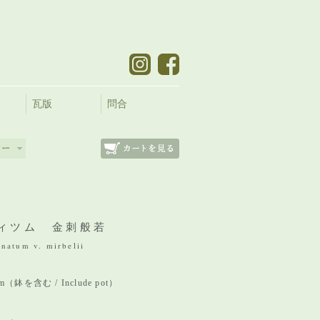
瓦版
問合
ィツム 金刺般若
natum v. mirbelii
 mm（鉢を含む / Include pot）