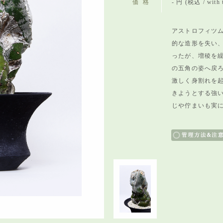
価格
- 円 (税込 / with 
アストロフィツム
的な造形を失い
ったが、
増稜を
の五角の姿へ戻
激しく身割れを
きようとする強
じや佇まいも実