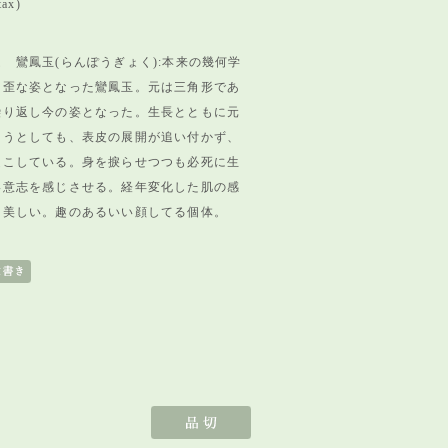
tax)
 鸞鳳玉(らんぽうぎょく):本来の幾何学
、
歪な姿となった鸞鳳玉。元は三角形であ
繰り返し今の姿となった。
生長とともに元
ろうとしても、
表皮の展開が追い付かず、
起こしている。
身を捩らせつつも必死に生
い意志を感じさせる。
経年変化した肌の感
に美しい。
趣のあるいい顔してる個体。