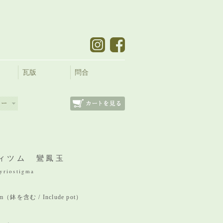
瓦版
問合
ィツム 鸞鳳玉
yriostigma
 mm（鉢を含む / Include pot）