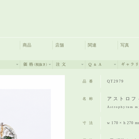
商品
店舗
関連
写真
品番
QT2979
アストロフ
名称
Astrophytum m
寸法
w 170 × h 270