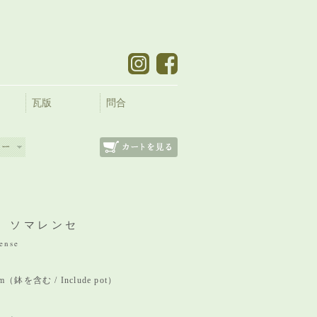
瓦版
問合
 ソマレンセ
ense
 mm（鉢を含む / Include pot）