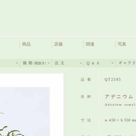
商品
店舗
関連
写真
品番
QT2585
アデニウム
名称
Adenium somal
寸法
w 450 × h 550