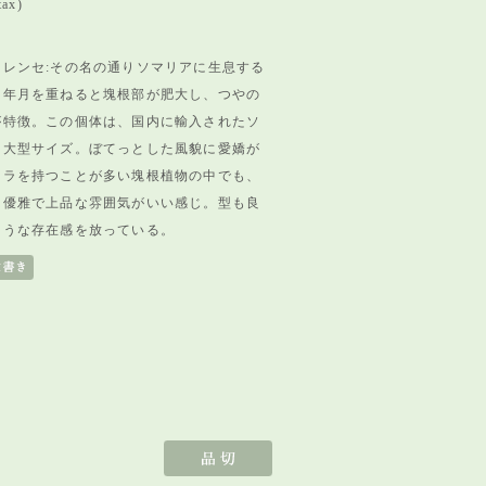
tax)
レンセ:その名の通りソマリアに生息する
。年月を重ねると塊根部が肥大し、つやの
が特徴。この個体は、国内に輸入されたソ
も大型サイズ。ぼてっとした風貌に愛嬌が
ーラを持つことが多い塊根植物の中でも、
は優雅で上品な雰囲気がいい感じ。型も良
ような存在感を放っている。