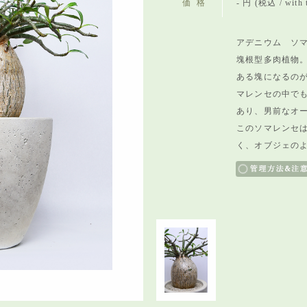
価格
- 円 (税込 / with 
アデニウム ソマ
塊根型多肉植物
ある塊になるの
マレンセの中で
あり、男前なオ
このソマレンセ
く、オブジェの