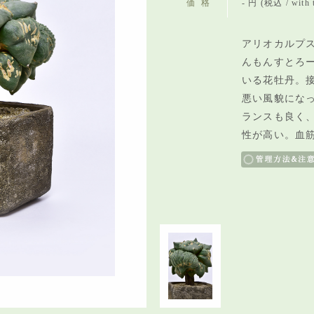
価格
- 円 (税込 / with 
アリオカルプ
んもんすとろー
いる花牡丹。
悪い風貌にな
ランスも良く
性が高い。血