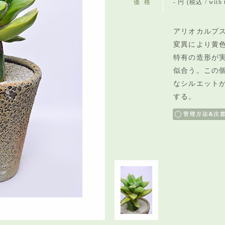
価格
- 円 (税込 / with 
アリオカルプス
変異により黄
特有の造形が
似合う。この
なシルエット
する。