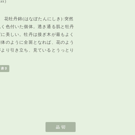
tax)
 花牡丹錦(はなぼたんにしき):突然
色く色付いた個体。透き通る肌と牡丹
実に美しい。牡丹は接ぎ木が最もよく
個体のように全斑となれば、
花のよう
がより引き立ち、見ているとうっとり