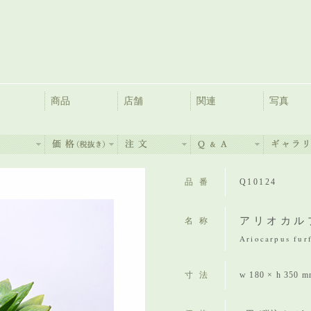
商品
店舗
関連
写真
品番
Q10124
アリオカル
名称
Ariocarpus furf
寸法
w 180 × h 350 