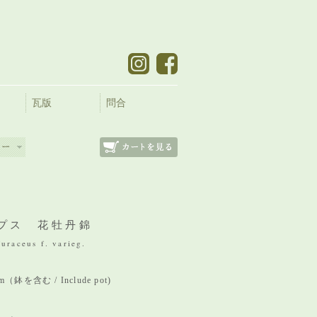
瓦版
問合
プス 花牡丹錦
uraceus f. varieg.
mm（鉢を含む / Include pot)