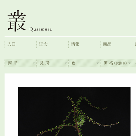
入口
理念
情報
商品