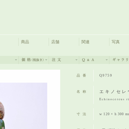
商品
店舗
関連
写真
品番
Q9759
エキノセレ
名称
Echinocereus ri
寸法
w 120 × h 300 