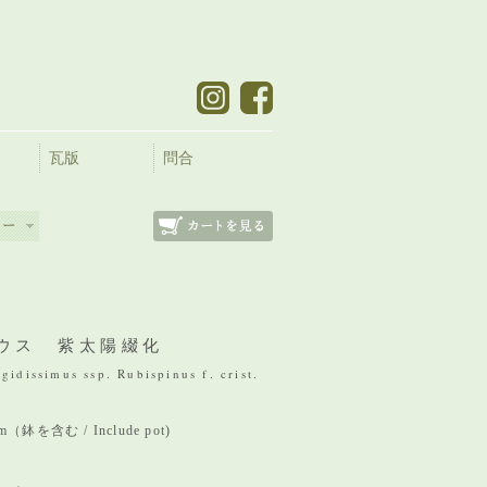
瓦版
問合
ウス 紫太陽綴化
gidissimus ssp. Rubispinus f. crist.
mm（鉢を含む / Include pot)