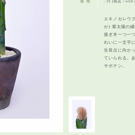
価格
- 円 (税込 / with 
エキノセレウス
か):紫太陽の
接ぎ木一つ一
れいに一文字
生長点に向か
ていられる。
サボテン。