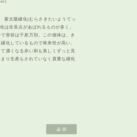
tax)
 紫太陽綴化(むらさきたいようてっ
綴化は生長点があばれるものが多く、
つで形状は千差万別。この個体は、き
に綴化しているもので将来性が高い。
って濃くなる赤い刺も美しくずっと見
あまり生産もされていなく貴重な綴化