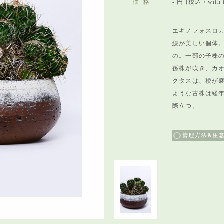
価格
- 円 (税込 / with 
エキノフォスロカ
線が美しい個体
の。
一部の子株
孫株が吹き、
カ
クタスは、
稜が
ような古株は経
際立つ。