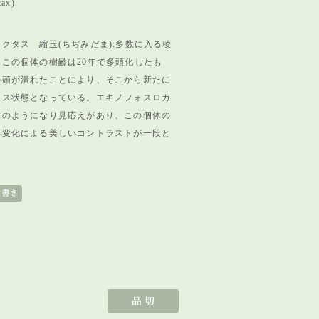
tax)
クタス 縮玉(ちぢみだま):多数に入る稜
。
この個体の樹齢は20年で多頭化したも
の頭が潰れたことにより、そこから新たに
オス状態となっている。エキノフォスロカ
襞のようになり見応えがあり、
この個体の
年変化による美しいコントラストが一段
と