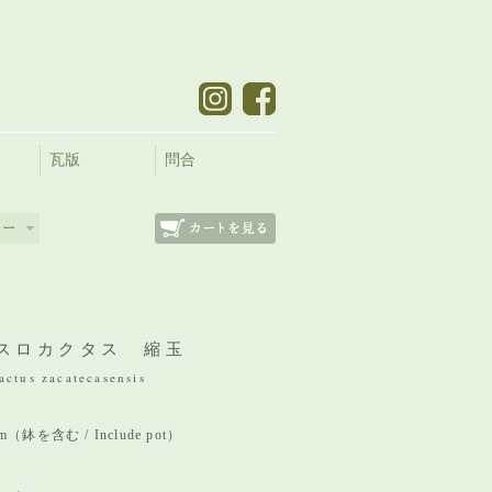
瓦版
問合
スロカクタス 縮玉
actus zacatecasensis
 mm（鉢を含む / Include pot）