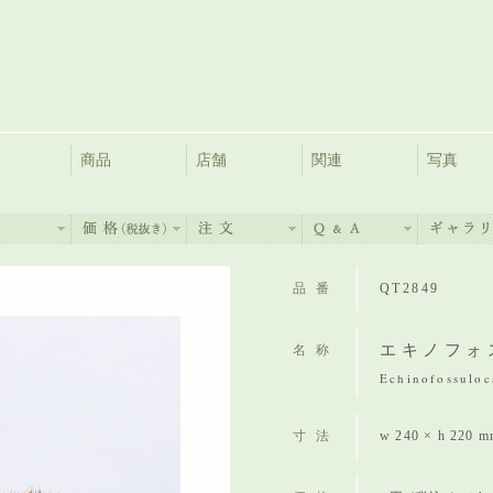
商品
店舗
関連
写真
品番
QT2849
エキノフォ
名称
Echinofossuloc
寸法
w 240 × h 220