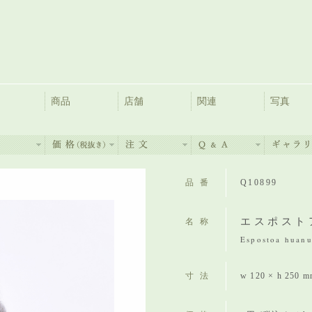
商品
店舗
関連
写真
品番
Q10899
エスポスト
名称
Espostoa huanu
寸法
w 120 × h 250 