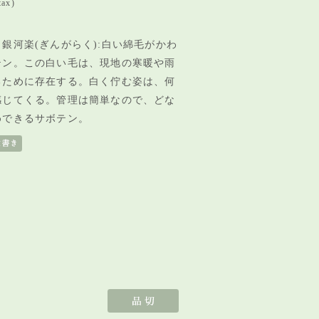
tax)
銀河楽(ぎんがらく):白い綿毛がかわ
テン。この白い毛は、現地の寒暖や雨
るために存在する。白く佇む姿は、何
感じてくる。管理は簡単なので、どな
めできるサボテン。