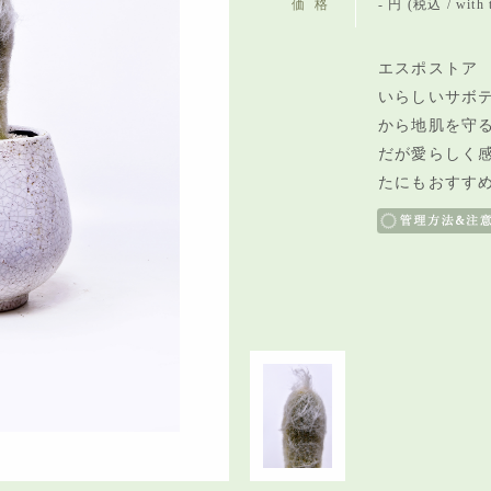
価格
- 円 (税込 / with 
エスポストア 
いらしいサボ
から地肌を守
だが愛らしく
たにもおすす