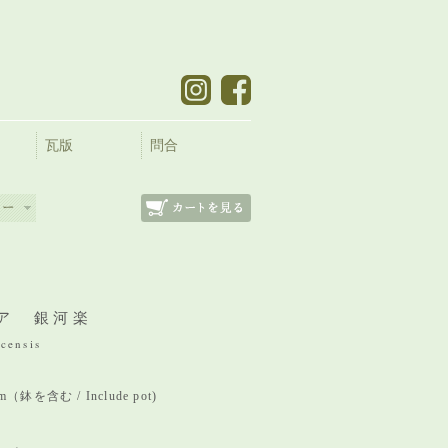
瓦版
問合
ア 銀河楽
censis
mm（鉢を含む / Include pot)