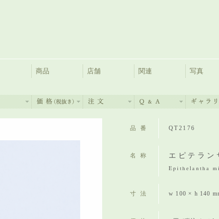
商品
店舗
関連
写真
品番
QT2176
エピテラン
名称
Epithelantha m
寸法
w 100 × h 140