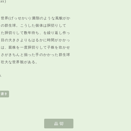
tax)
世界(げっせかい):菌類のような風貌がか
界の群生球。
こうした個体は胴切りして
また胴切りして数年待ち、を繰り返し作っ
た目の大きさよりもはるかに時間がかかっ
体は、親株を一度胴切りして子株を吹かせ
きさがきちんと揃った手のかかった群生球
も壮大な世界観がある。
子