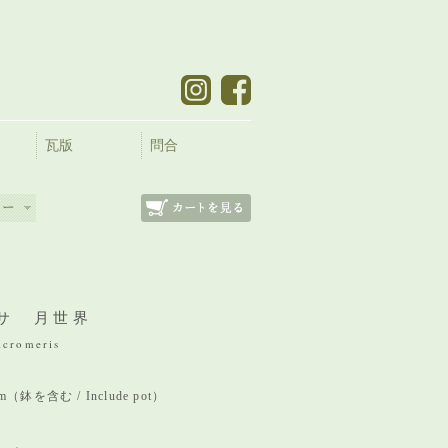
瓦版
問合
サ 月世界
icromeris
 mm（鉢を含む / Include pot）