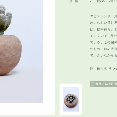
価格
- 円 (税込 / with 
エピテランサ 月
わいらしい月世
は、数年待ち、
ていくので、
見
ている。この個
たもの。粒の大
で小さいながら
鉢 : 佐々木 りつ