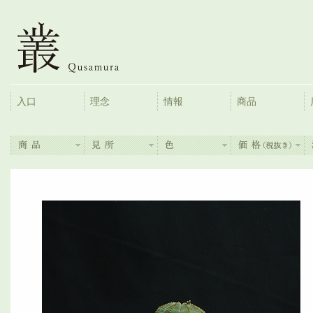
入口
理念
情報
商品