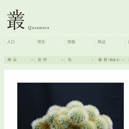
入口
理念
情報
商品