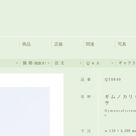
商品
店舗
関連
写真
品番
QT0849
ギムノカリ
名称
サ
Gymnocalycium 
t.
寸法
w 110 × h 200 