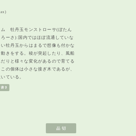
tax)
ウム 牡丹玉モンストローサ(ぼたん
ろーさ):国内ではほぼ流通していな
多い牡丹玉からはまるで想像も付かな
な動きをする。稜が突起したり、風船
んだりと様々な変化があるので育てる
。この個体は小さな接ぎ木であるが、
吹いている。