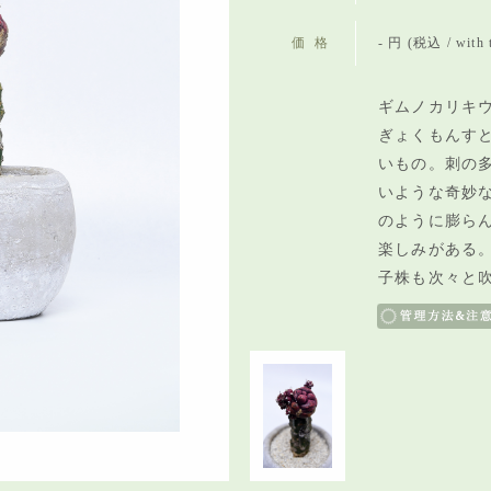
価格
- 円 (税込 / with 
ギムノカリキ
ぎょくもんすと
いもの。刺の
いような奇妙
のように膨ら
楽しみがある
子株も次々と