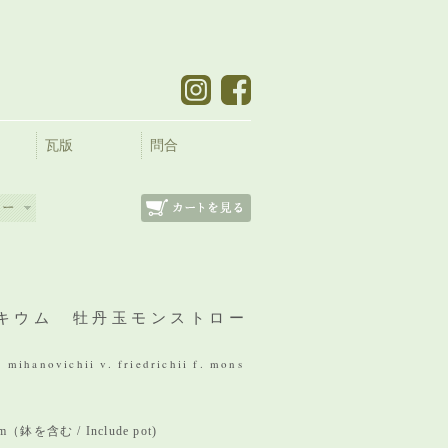
瓦版
問合
キウム 牡丹玉モンストロー
mihanovichii v. friedrichii f. mons
mm（鉢を含む / Include pot)