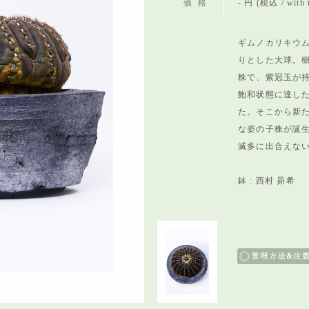
価格
- 円 (税込 / with 
ギムノカリキウム
りとした大球。
株で、
紫冠玉が
飽和状態に達し
た。
そこから新
な姿の子株が誕
滅多に出合えな
鉢 : 西村 昴希