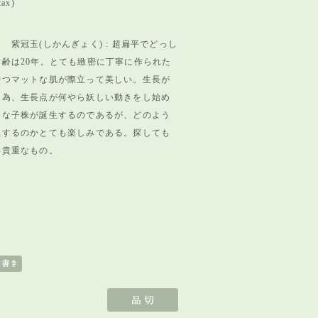
tax)
 紫冠玉(しかんぎょく) : 超扁平でどっし
樹齢は20年。とても緻密に丁寧に作られた
持つマットな肌が際立って美しい。
生長が
た為、
生長点が何やら妖しい動きをし始め
たな子株が誕生するのであるが、
どのよう
生するのかとても楽しみである。
探しても
い貴重なもの。