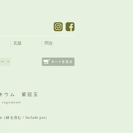
瓦版
問合
キウム 紫冠玉
 ragonesei
 mm（鉢を含む / Include pot）