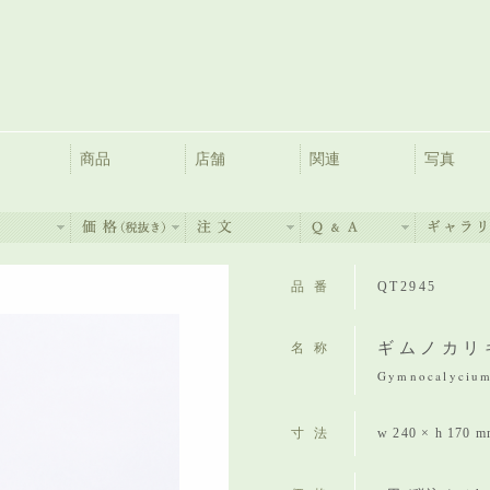
商品
店舗
関連
写真
品番
QT2945
ギムノカリ
名称
Gymnocalycium
寸法
w 240 × h 170