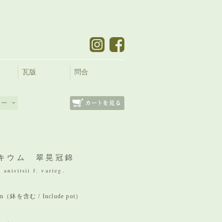
瓦版
問合
キウム 翠晃冠錦
anisitsii f. varieg.
 mm（鉢を含む / Include pot）