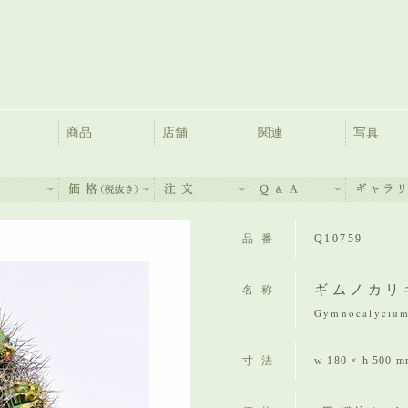
商品
店舗
関連
写真
品番
Q10759
ギムノカリ
名称
Gymnocalycium 
寸法
w 180 × h 500