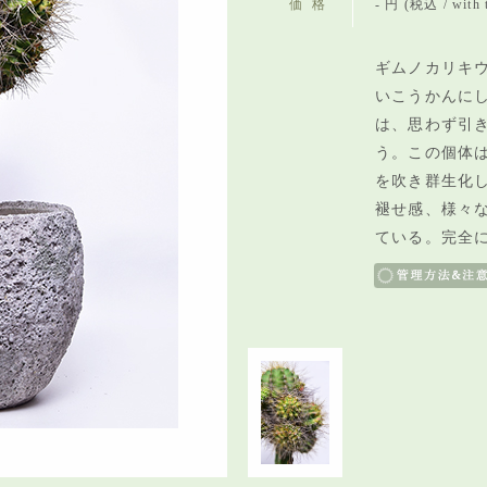
価格
- 円 (税込 / with 
ギムノカリキウ
いこうかんにし
は、思わず引
う。この個体
を吹き群生化
褪せ感、様々
ている。完全