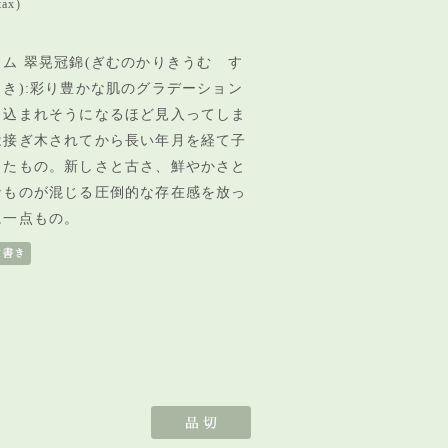
tax)
ム 翠晃冠錦(ぎむのかりきうむ す
き):彩り豊かな肌のグラデーション
き込まれそうになるほど見入ってしま
は接ぎ木されてから長い年月を経て子
したもの。新しさと古さ、鮮やかさと
なものが混じる圧倒的な存在感を放っ
に一点もの。