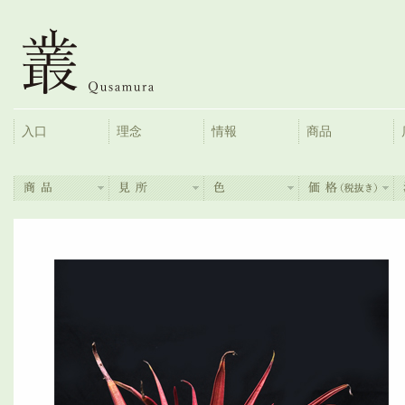
入口
理念
情報
商品