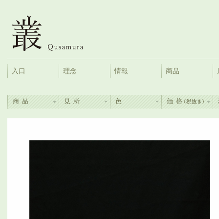
入口
理念
情報
商品