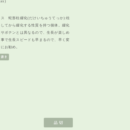
tax)
ス 蛇形柱綴化(だけいちゅうてっか):柱
長してから綴化する性質を持つ個体。綴化
柱サボテンとは異なるので、生長が楽しめ
た事で生長スピードも早まるので、早く変
方にお勧め。