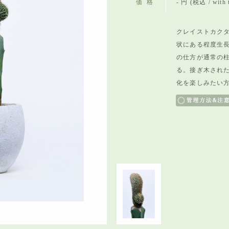
価格
- 円 (税込 / with 
クレイストカクタ
状にある程度生
の仕方が通常の
る。接ぎ木され
化を楽しみたい