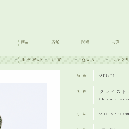
商品
店舗
関連
写真
品番
QT1774
クレイスト
名称
Cleistocactus a
寸法
w 110 × h 310