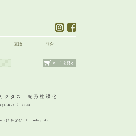
瓦版
問合
カクタス 蛇形柱綴化
nguinus f. crist.
 mm（鉢を含む / Include pot）