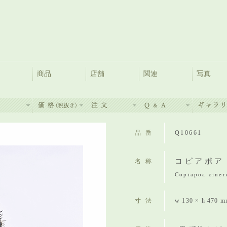
商品
店舗
関連
写真
品番
Q10661
コピアポア
名称
Copiapoa ciner
寸法
w 130 × h 470 