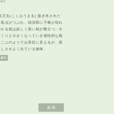
tax)
王丸(こくおうまる):接ぎ木された
生長点がつぶれ、頭頂部に子株が現れ
がかる肌は妖しく黒い刺が際立つ。今
っくりと大きくなっていき個性的な風
んこぶのようでお茶目に見えるが、黒
らしさがよく出ている個体。