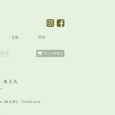
瓦版
問合
 黒王丸
ea
mm（鉢を含む / Include pot)