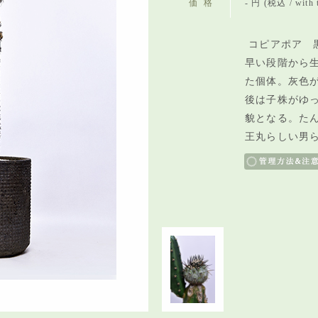
価格
- 円 (税込 / with 
コピアポア 黒
早い段階から
た個体。灰色
後は子株がゆ
貌となる。た
王丸らしい男