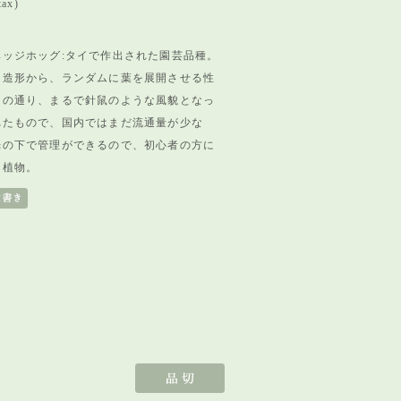
tax)
ッジホッグ:タイで作出された園芸品種。
な造形から、ランダムに葉を展開させる性
名の通り、まるで針鼠のような風貌となっ
れたもので、国内ではまだ流通量が少な
光の下で管理ができるので、初心者の方に
肉植物。