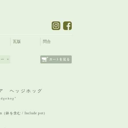
瓦版
問合
ア ヘッジホッグ
edgehog"
 mm（鉢を含む / Include pot）