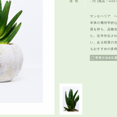
価格
- 円 (税込 / with 
サンセベリア ヘ
本来の幾何学的
質を持ち、品種
た。近年作出さ
い。ある程度の
もおすすめの多