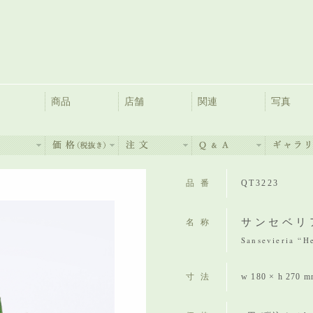
商品
店舗
関連
写真
品番
QT3223
サンセベリ
名称
Sansevieria “H
寸法
w 180 × h 270