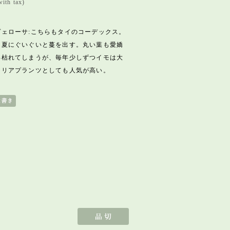
ith tax)
ェローサ:こちらもタイのコーデックス。
初夏にぐいぐいと蔓を出す。丸い葉も愛嬌
年枯れてしまうが、毎年少しずつイモは大
テリアプランツとしても人気が高い。