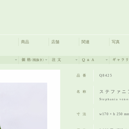
商品
店舗
関連
写真
品番
Q8425
ステファニ
名称
Stephania veno
寸法
w170 × h 250 