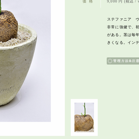
価格
9,000 円 (税込 / w
ステファニア ヴ
非常に強健で、
がある。茎は毎
きくなる。イン