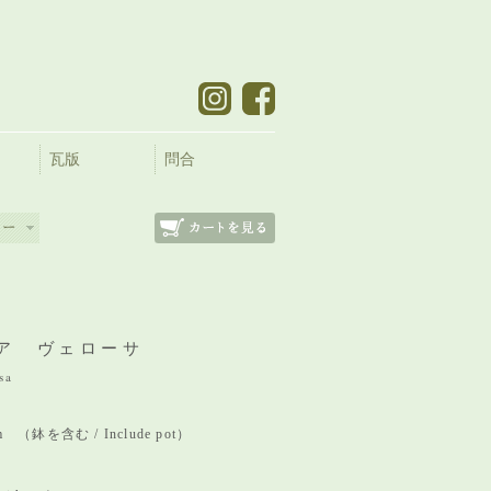
瓦版
問合
ア ヴェローサ
sa
mm （鉢を含む / Include pot）