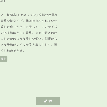
tax)
ス 皺菊水(しわきくすい):稜部分が襞状
る貴重な皺タイプ。元は接ぎ木されていた
凝縮した作りがとても美しく、このサイズ
えのある株はとても貴重。まるで磨きのか
手にしたかのような美しい個体。刺座から
小さな子株がいくつか吹き出しており、繁
強くお勧めできる。