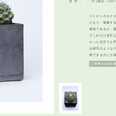
価格
- 円 (税込 / with 
ストロンボカクタ
になり、複隆す
個体であるが、
でこれだけ見応
かった宝石でも
は綿毛のような
殖できる方にも