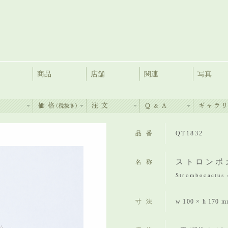
商品
店舗
関連
写真
品番
QT1832
ストロンボ
名称
Strombocactus 
寸法
w 100 × h 170