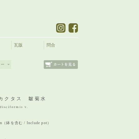
瓦版
問合
カクタス 皺菊水
disciformis v.
 mm（鉢を含む / Include pot）