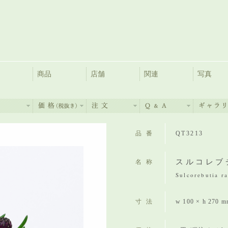
商品
店舗
関連
写真
品番
QT3213
スルコレブ
名称
Sulcorebutia ra
寸法
w 100 × h 270