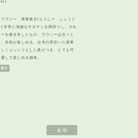
tax)
 ラウシー 将軍接ぎ(らうしー しょうぐ
いう非常に強健なサボテンを胴切りし、それ
シーを接ぎ木したもの。ラウシーは次々と
し、生長が楽しめる。台木の芽吹いた将軍
ずしくぷっくりとした葉がつき、
とても可
を通して楽しめる個体。