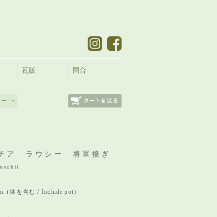
瓦版
問合
チア ラウシー 将軍接ぎ
uschii
 mm（鉢を含む / Include pot）