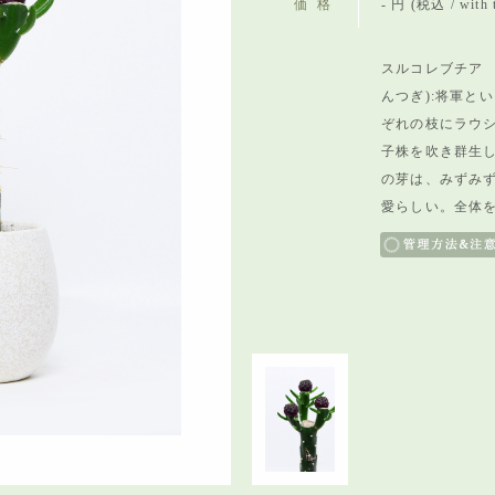
価格
- 円 (税込 / with 
スルコレブチア
んつぎ):将軍と
ぞれの枝にラウ
子株を吹き群生
の芽は、みずみ
愛らしい。全体