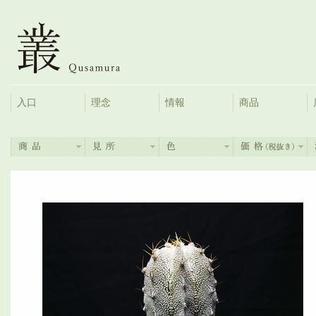
入口
理念
情報
商品