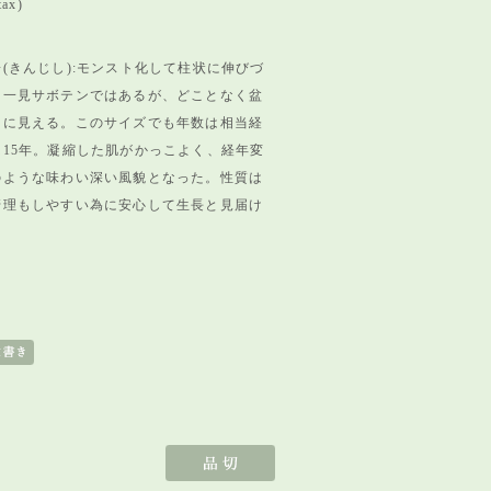
tax)
(きんじし):モンスト化して柱状に伸びづ
、一見サボテンではあるが、どことなく盆
うに見える。このサイズでも年数は相当経
15年。凝縮した肌がかっこよく、経年変
のような味わい深い風貌となった。性質は
管理もしやすい為に安心して生長と見届け