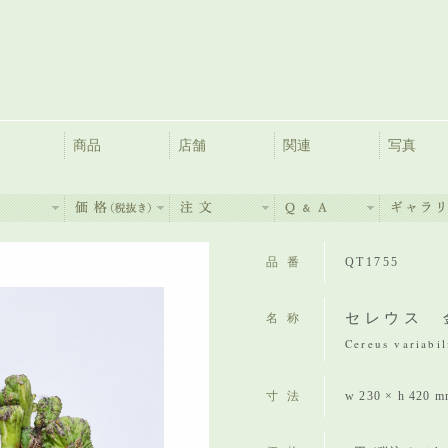
商品
店舗
関連
写真
品番
QT1755
セレウス 
名称
Cereus variabil
寸法
w 230 × h 420 