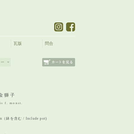
瓦版
問合
金獅子
is f. monst.
mm（鉢を含む / Include pot)