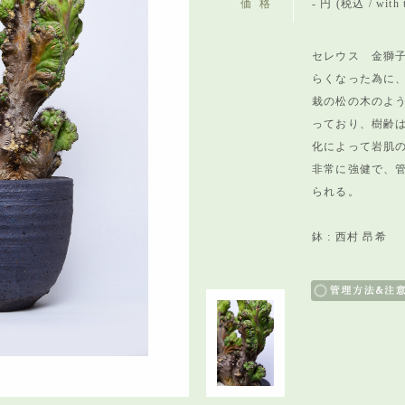
価格
- 円 (税込 / with 
セレウス 金獅子
らくなった為に
栽の松の木のよ
っており、樹齢は
化によって岩肌
非常に強健で、
られる。
鉢 : 西村 昂希