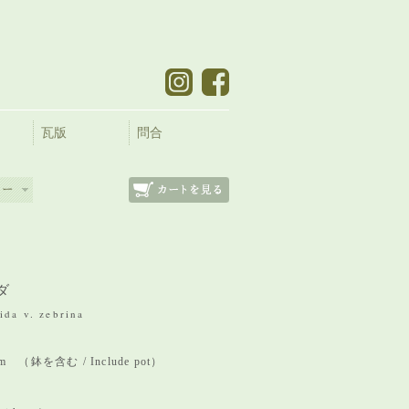
瓦版
問合
ダ
ida v. zebrina
 mm （鉢を含む / Include pot）