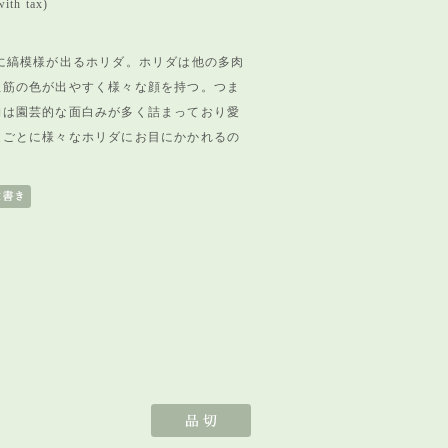
ith tax)
に縞模様が出るホリダ。ホリダは他の多肉
血筋の色が出やすく様々な顔を持つ。
つま
物は園芸的な面白みが多く詰まっており愛
家ごとに様々なホリダにお目にかかれるの