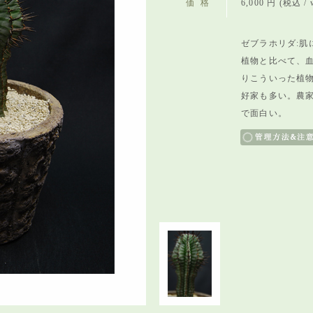
価格
6,000 円 (税込 / w
ゼブラホリダ:肌
植物と比べて、
りこういった植
好家
も多い。農
で面白い。