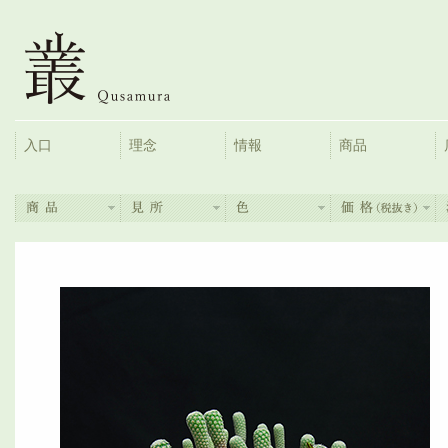
入口
理念
情報
商品