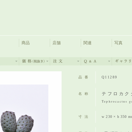
商品
店舗
関連
写真
品番
Q11289
テフロカク
名称
Tephrocactus g
寸法
w 230 × h 350