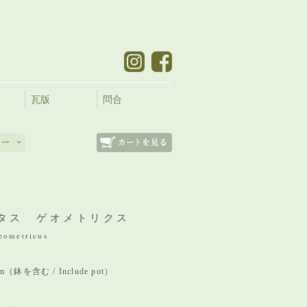
瓦版
問合
タス ゲオメトリクス
eometricus
 mm（鉢を含む / Include pot）