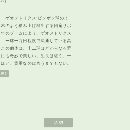
tax)
ス ゲオメトリクス:ピンポン球のよ
み木のよう積み上げ群生する団扇サボ
近年のブームにより、ゲオメトリクス
り、一球一万円程度で流通している高
。この個体は、十二球ほどからなる群
目にも奇妙で美しい。生長は遅く、一
るほど。貴重なのは言うまでもない。