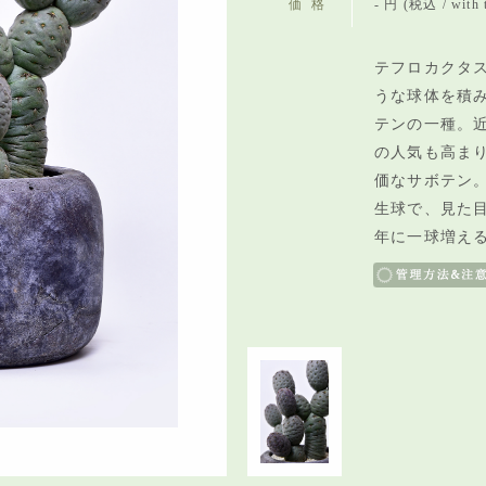
価格
- 円 (税込 / with 
テフロカクタ
うな球体を積
テンの一種。
の人気も高ま
価なサボテン
生球で、見た
年に一球増え