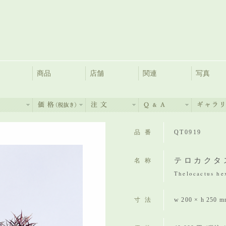
商品
店舗
関連
写真
品番
QT0919
テロカクタ
名称
Thelocactus he
寸法
w 200 × h 250 