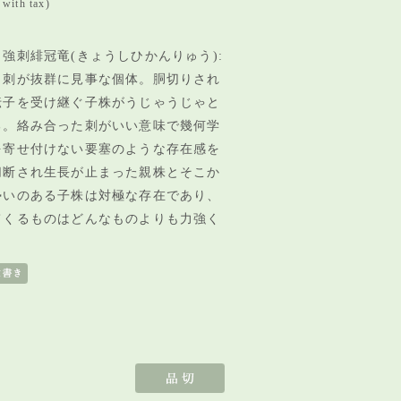
with tax)
強刺緋冠竜(きょうしひかんりゅう):
も刺が抜群に見事な個体。胴切りされ
伝子を受け継ぐ子株がうじゃうじゃと
る。絡み合った刺がいい意味で幾何学
を寄せ付けない要塞のような存在感を
切断され生長が止まった親株とそこか
勢いのある子株は対極な存在であり、
てくるものはどんなものよりも力強く