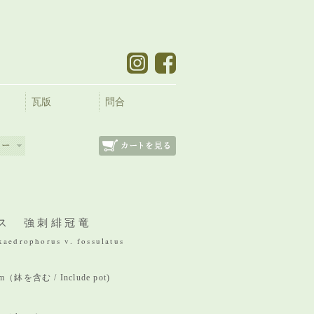
瓦版
問合
ス 強刺緋冠竜
xaedrophorus v. fossulatus
mm（鉢を含む / Include pot)