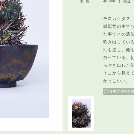
価格
40,000 円 (税込 / 
テロカクタス 
緋冠竜の中で
た事でその遺
吹き出してい
性を崩し、他
放っている。
ら吹き出した
そこから見え
かっこいい。