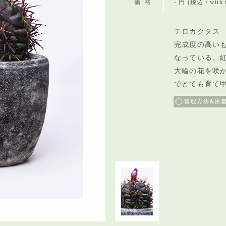
価格
- 円 (税込 / with 
テロカクタス 
完成度の高い
なっている。
大輪の花を咲
でとても育て