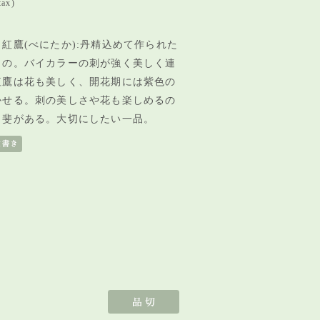
tax)
紅鷹(べにたか):丹精込めて作られた
もの。バイカラーの刺が強く美しく連
紅鷹は花も美しく、開花期には紫色の
かせる。刺の美しさや花も楽しめるの
甲斐がある。大切にしたい一品。