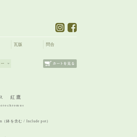
瓦版
問合
ス 紅鷹
terochromus
 mm（鉢を含む / Include pot）