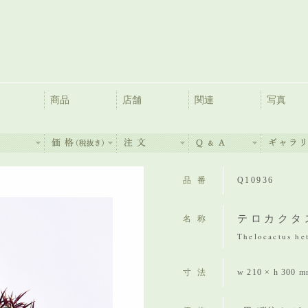
商品
店舗
関連
写真
品番
Q10936
テロカクタ
名称
Thelocactus he
寸法
w 210 × h 300