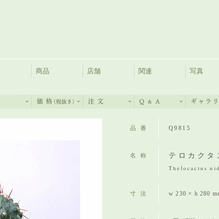
商品
店舗
関連
写真
品番
Q9815
テロカクタ
名称
Thelocactus ni
寸法
w 230 × h 280