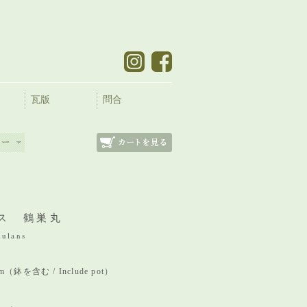
瓦版
問合
ス 鶴巣丸
dulans
 mm（鉢を含む / Include pot）