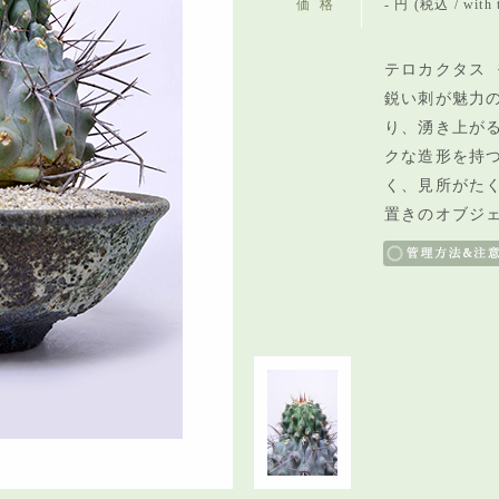
価格
- 円 (税込 / with 
テロカクタス 
鋭い刺が魅力
り、湧き上が
クな造形を持
く、見所がた
置きのオブジ