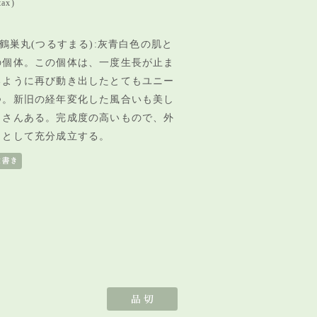
tax)
鶴巣丸(つるすまる):灰青白色の肌と
の個体。この個体は、一度生長が止ま
るように再び動き出したとてもユニー
つ。新旧の経年変化した風合いも美し
くさんある。完成度の高いもので、外
ェとして充分成立する。