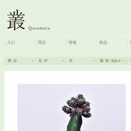
入口
理念
情報
商品