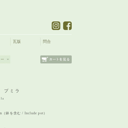
瓦版
問合
 プミラ
ila
 mm（鉢を含む / Include pot）