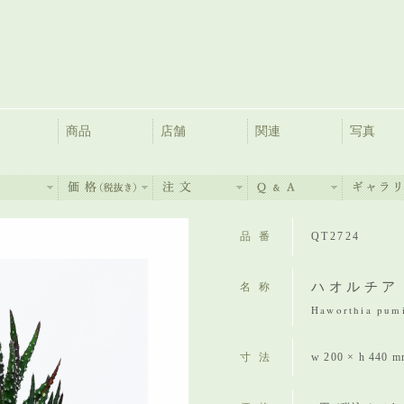
商品
店舗
関連
写真
品番
QT2724
ハオルチア
名称
Haworthia pum
寸法
w 200 × h 440