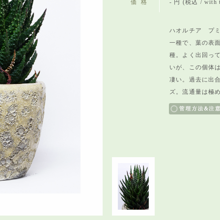
価格
- 円 (税込 / with 
ハオルチア プミ
一種で、
葉の表
種。
よく出回っ
いが、
この個体
凄い。
過去に出
ズ。
流通量は極