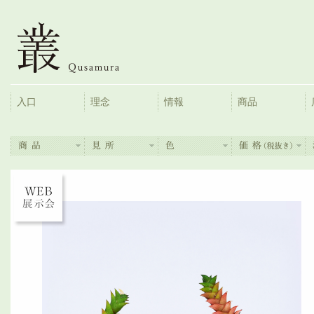
入口
理念
情報
商品