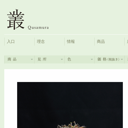
入口
理念
情報
商品