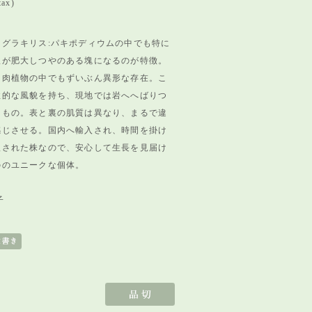
tax)
グラキリス:パキポディウムの中でも特に
根が肥大しつやのある塊になるのが特徴。
多肉植物の中でもずいぶん異形な存在。こ
性的な風貌を持ち、現地では岩へへばりつ
たもの。表と裏の肌質は異なり、まるで違
感じさせる。国内へ輸入され、時間を掛け
根された株なので、安心して生長を見届け
ののユニークな個体。
子