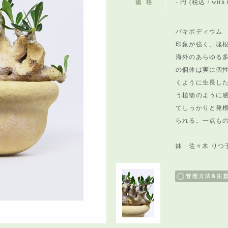
価格
- 円 (税込 / with 
パキポディウム 
印象が強く、塊
海外のあらゆる
の個体は実に個
くように生長し
う植物のように
てしっかりと発
られる。一点も
鉢 : 佐々木 りつ