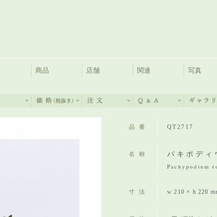
商品
店舗
関連
写真
品番
QT2717
パキポディ
名称
Pachypodium ro
寸法
w 210 × h 220