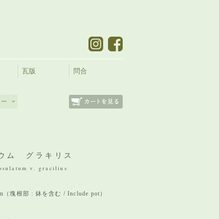
瓦版
問合
ウム グラキリス
sulatum v. gracilius
 mm（塊根部 : 鉢を含む / Include pot）