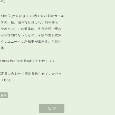
tax)
刈穂玉(かりほぎょく)赤く鋭い刺がカール
タスの一種。他を寄せ付けない刺を持ち、
いサボテン。この個体は、生長過程で歪み
目が個性的になったもの。今後の生長次第
ようなユニークな刈穂玉が出来る。生長が
個体。
ura Postcard Bookをお付けします
指定日に合わせて順次発送させていただき
 1月8日）