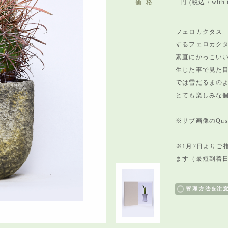
価格
- 円 (税込 / with 
フェロカクタス 
するフェロカク
素直にかっこい
生じた事で見た
では雪だるまの
とても楽しみな
※サブ画像のQusam
※1月7日よりご
ます（最短到着日