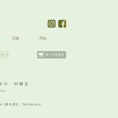
瓦版
問合
タス 刈穂玉
ilis
 mm（鉢を含む / Include pot）