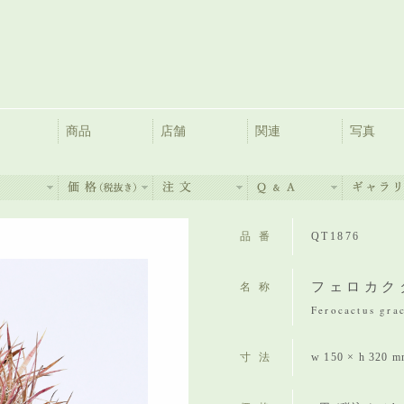
商品
店舗
関連
写真
品番
QT1876
フェロカク
名称
Ferocactus grac
寸法
w 150 × h 320