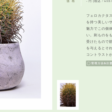
価格
- 円 (税込 / with 
フェロカクタス
を持つ美しい
魅力でこの個
い。刺ものを
受けたもので
を与えるとそ
コントラスト