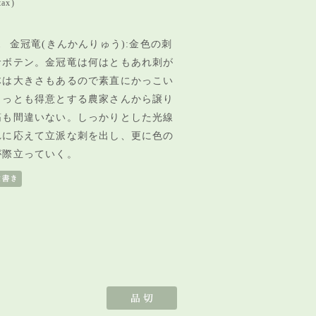
tax)
 金冠竜(きんかんりゅう):
金色の刺
サボテン。金冠竜は何はともあれ刺が
体は大きさもあるので素直にかっこい
もっとも得意とする農家さんから譲り
筋も間違いない。しっかりとした光線
れに応えて立派な刺を出し、更に色の
が際立っていく。