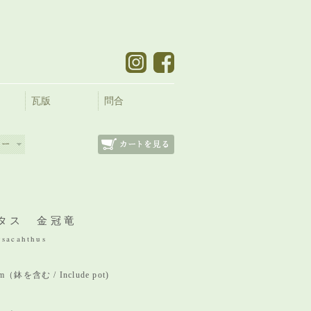
瓦版
問合
タス 金冠竜
ysacahthus
mm（鉢を含む / Include pot)