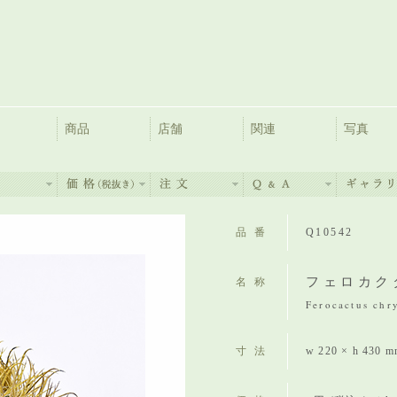
商品
店舗
関連
写真
品番
Q10542
フェロカク
名称
Ferocactus chr
寸法
w 220 × h 430 