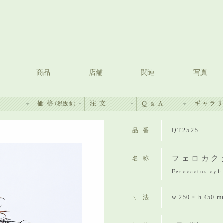
商品
店舗
関連
写真
品番
QT2525
フェロカク
名称
Ferocactus cyl
寸法
w 250 × h 450