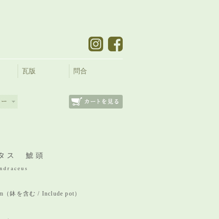
瓦版
問合
タス 鯱頭
indraceus
 mm（鉢を含む / Include pot）