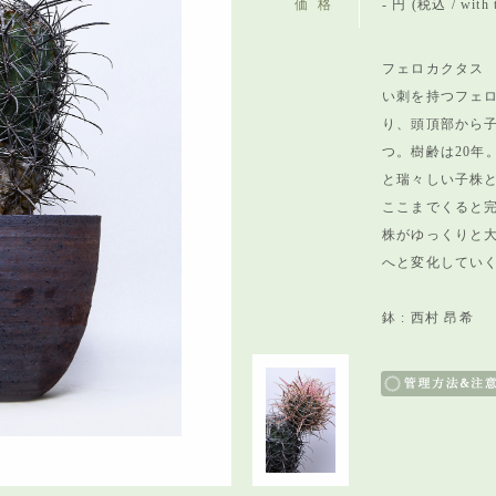
価格
- 円 (税込 / with 
フェロカクタス 
い刺を持つフェロ
り、頭頂部から
つ。樹齢は20年
と瑞々しい子株と
ここまでくると
株がゆっくりと
へと変化してい
鉢 : 西村 昂希