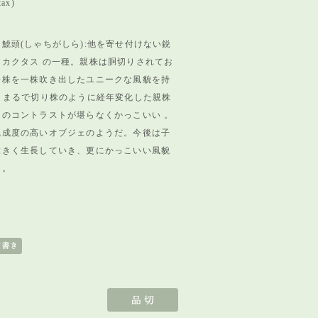
tax)
鯱頭(しゃちがしら):他を寄せ付けない鋭
カクタス の一種。親株は胴切りされてお
子株を一株吹き出したユニークな風貌を持
。まるで切り株のように経年変化した親株
のコントラストが堪らなくかっこいい 。
完成度の高いオブジェのようだ。今後は子
大きく生長していき、更にかっこいい風貌
く。